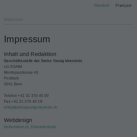
Deutsch
Français
Impressum
Impressum
Inhalt und Redaktion
Geschäftsstelle der Swiss Young internists
c/o SGAIM
Monbijoustrasse 43
Postfach
3001 Bern
Telefon +41 31 370 40 00
Fax +41 31 370 40 19
info[at]swissyounginternists.ch
Webdesign
hellermeier.ch, Emmenbrücke