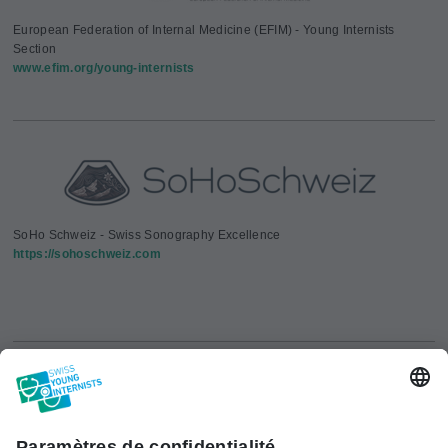
European Federation of Internal Medicine (EFIM) - Young Internists
Section
www.efim.org/young-internists
SoHo Schweiz - Swiss Sonography Excellence
https://sohoschweiz.com
Portrait
Littérature
Cont
Swiss Young Internists (SYI)
Nos objectifs
Formation