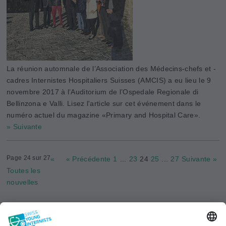
La réunion automnale de l’Association des Médecins-chefs et -
cadres Internistes Hos­pitaliers Suisses (AMCIS) a eu lieu le 9
novembre 2017 à l’Auditorium de l’Ospedale Regionale di
Bellinzona e Valli. Lisez l'article sur cet événement dans le
numéro actuel du magazine «Primary and Hospital Care».
» Suivante
Page 24 sur 27
«
« Précédente
1
...
23
24
25
...
27
Suivante »
Toutes les
nouvelles