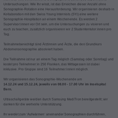
Untersuchungen. Wie Ihr wisst, ist das Erreichen dieser Anzahl ohne
Sonographie-Rotation eine Herausforderung. Wir organisieren deshalb in
Kollaboration mit den Swiss Young Internists (SYI) eine weitere
Sonographie-Hospitation an einem Wochenende. Es werden 2
Supervisor:innen vor Ort sein, um die Untersuchungen zu visieren und
euch zu teachen; zusätzlich organisieren wir 2 Studententutor:innen pro
Tag.
Teilnahmeberechtigt sind Ärztinnen und Ärzte, die den Grundkurs
Abdomensonographie absolviert haben.
Die Teilnahme ist nur an einem Tag möglich (Samstag oder Sonntag) und
kostet pro Teilnehmer:in 250 Franken, das Mittagessen ist dabei
inklusive. Pro Gruppe sind 16 Teilnehmer:innen möglich.
Wir organisieren das Sonographie-Wochenende am
14.12.24 und 15.12.24, jeweils von 08.00 - 17.00 Uhr im Inselspital
Bern.
Ultraschallgeräte werden durch Samsung MediTron bereitgestellt; wir
danken für die wertvolle Unterstützung.
Ihr werdet zum ‘Aufwärmen’ aneinander Sonographien durchführen,