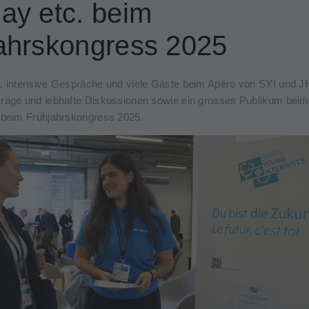
ay etc. beim
ahrskongress 2025
, intensive Gespräche und viele Gäste beim Apéro von SYI und J
räge und lebhafte Diskussionen sowie ein grosses Publikum bei
 beim Frühjahrskongress 2025.