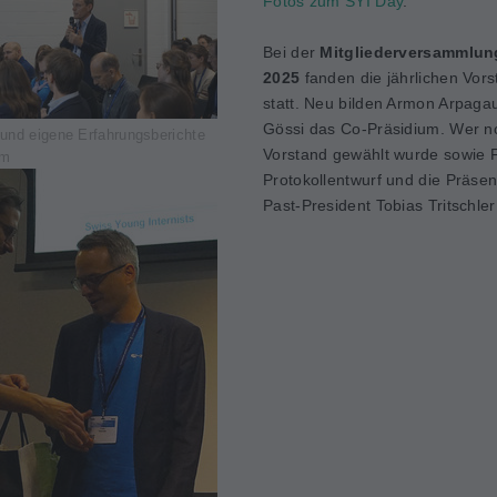
Fotos zum SYI Day
.
Bei der
Mitgliederversammlun
2025
fanden die jährlichen Vor
statt. Neu bilden Armon Arpaga
Gössi das Co-Präsidium. Wer no
 und eigene Erfahrungsberichte
Vorstand gewählt wurde sowie 
um
Protokollentwurf und die Präsen
Past-President Tobias Tritschler