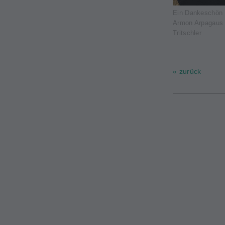
Ein Dankeschön 
Armon Arpagaus 
Tritschler
« zurück