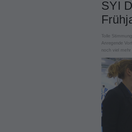
SYI D
Frühj
Tolle Stimmung
Anregende Vort
noch viel mehr