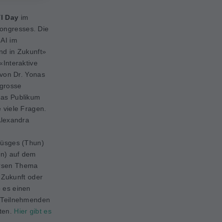
I Day
im
ongresses. Die
 AI im
und in Zukunft»
«Interaktive
 von Dr. Yonas
 grosse
das Publikum
 viele Fragen.
Alexandra
Rüsges (Thun)
en) auf dem
ersen Thema
: Zukunft oder
 es einen
n Teilnehmenden
ten.
Hier gibt es