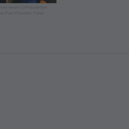
vom neuen Co-Präsidenten
an Past-President Tobias