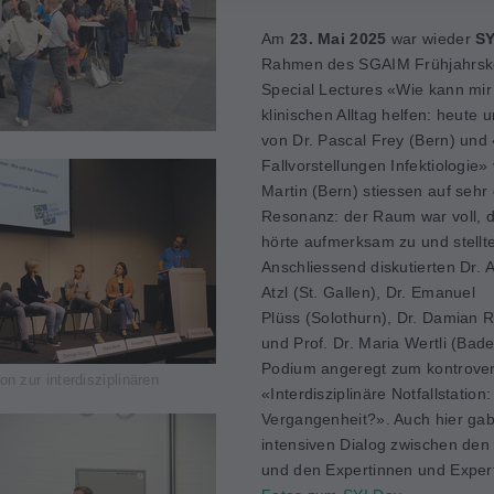
Am
23. Mai 2025
war wieder
SY
Rahmen des SGAIM Frühjahrsk
Special Lectures «Wie kann mir
klinischen Alltag helfen: heute 
von Dr. Pascal Frey (Bern) und 
Fallvorstellungen Infektiologie»
Martin (Bern) stiessen auf sehr
Resonanz: der Raum war voll, 
hörte aufmerksam zu und stellte
Anschliessend diskutierten Dr. 
Atzl (St. Gallen), Dr. Emanuel
Plüss (Solothurn), Dr. Damian 
und Prof. Dr. Maria Wertli (Bad
Podium angeregt zum kontrov
n zur interdisziplinären
«Interdisziplinäre Notfallstation
Vergangenheit?». Auch hier gab
intensiven Dialog zwischen de
und den Expertinnen und Exper