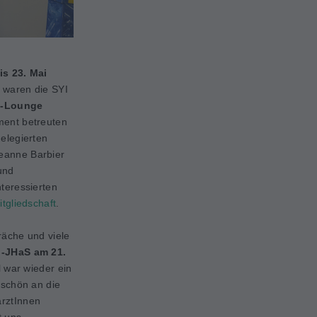
is 23. Mai
 waren die SYI
M-Lounge
ment betreuten
elegierten
eanne Barbier
und
teressierten
tgliedschaft
.
räche und viele
I-JHaS am 21.
l war wieder ein
eschön an die
rztInnen