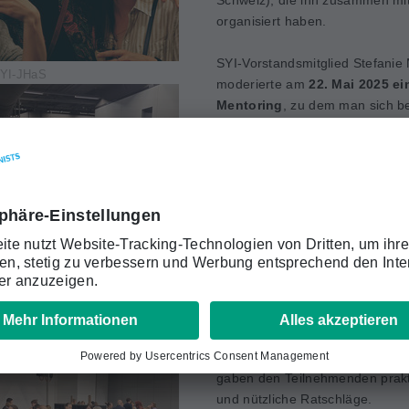
Schweiz), die ihn zusammen mi
organisiert haben.
SYI-Vorstandsmitglied Stefani
SYI-JHaS
moderierte am
22. Mai 2025 ei
Mentoring
, zu dem man sich be
Registrierung zum SGAIM Früh
anmelden konnte. Es gab kurze
kleinen Gruppen zwischen Jung
erfahrene Allgemeininternist:inn
Mentorinnen und Mentoren stan
Tobias Breidthardt (Basel), Dr. 
Gouveia (Lausanne), Prof. Dagm
Hester (Genf), PD Dr. Marco
Mancinetti (Fribourg), PD Dr. M
Méan (Lausanne), Prof. Sven Str
Dr. Evelyne Sulger Büel (Kalten
Elisabeth Weber (Zürich) zur Ve
gaben den Teilnehmenden prakt
und nützliche Ratschläge.