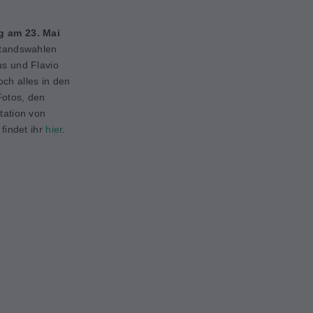
g am 23. Mai
standswahlen
us und Flavio
ch alles in den
Fotos, den
tation von
 findet ihr
hier
.