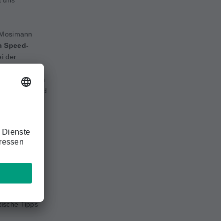
t uns
e Mosimann
n Speed-
i der
jahrskongress
 Gespräche in
ärzt:innen und
en. Als
den Prof.
Alexandre
ar Haller-
arie
eit (Bern),
bach) und Dr.
rfügung. Sie
ische Tipps