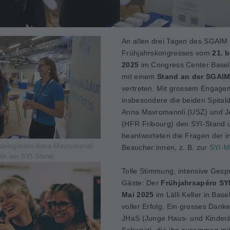
An allen drei Tagen des SGAIM
Frühjahrskongresses vom
21. b
2025
im Congress Center Basel
mit einem
Stand an der SGAI
vertreten. Mit grossem Engage
insbesondere die beiden Spitald
Anna Mavromanoli (USZ) und J
(HFR Fribourg) den SYI-Stand 
beantworteten die Fragen der in
ldelegierten Anna Mavromanoli
Besucher:innen, z. B. zur
SYI-Mi
ier am SYI-Stand.
Tolle Stimmung, intensive Gesp
Gäste: Der
Frühjahrsapéro SY
Mai 2025
im Lälli Keller in Base
voller Erfolg. Ein grosses Dank
JHaS (Junge Haus- und Kinderä