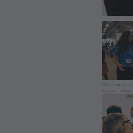
Die beiden Spita
und Jeanne Barb