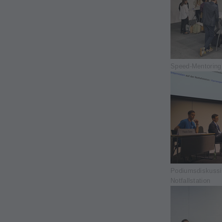
Speed-Mentoring
Podiumsdiskussio
Notfallstation