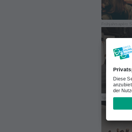
Frühjahrsapéro 
Speed-Mentoring