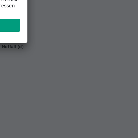
ail:
Notfall (d)