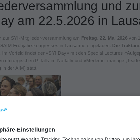
iederversammlung und z
ay am 22.5.2026 in Lau
ich zur SYI-Mitglieder-versammlung am
Freitag, 22. Mai 2026
von 1
AIM Frühjahrskongresses in Lausanne eingeladen.
Die Traktand
.
Im Vorfeld findet der «SYI Day» mit den Special Lectures «Aufge
n chirurgischen Pitfalls im Notfall» und «Médecin, manager, leade
 in der AIM) statt.