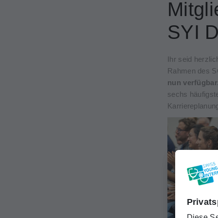
Mitgl
SYI D
Ihr seid herzl
Rahmen des SG
nun verfügbar
sechs häufigste
Karriereplanung