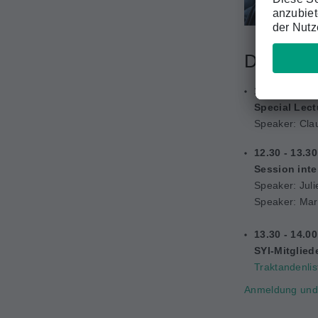
Das Prog
10.45 - 11.4
Special Lect
Speaker: Clau
12.30 - 13.3
Session inte
Speaker: Juli
Speaker: Mar
13.30 - 14.0
SYI-Mitglie
Traktandenlis
Anmeldung und