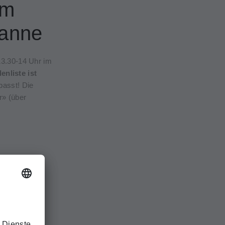
um
sanne
3.30-14 Uhr im
enliste ist
passt! Die
r» (über