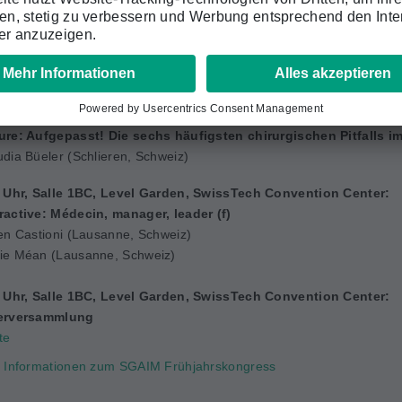
ramm am Freitag, 22. Mai 2026 im Det
5 Uhr, Salle 1BC, Level Garden, SwissTech Convention Center:
ure: Aufgepasst! Die sechs häufigsten chirurgischen Pitfalls im 
dia Büeler (Schlieren, Schweiz)
0 Uhr, Salle 1BC, Level Garden, SwissTech Convention Center:
ractive: Médecin, manager, leader (f)
en Castioni (Lausanne, Schweiz)
ie Méan (Lausanne, Schweiz)
0 Uhr, Salle 1BC, Level Garden, SwissTech Convention Center:
derversammlung
te
 Informationen zum SGAIM Frühjahrskongress